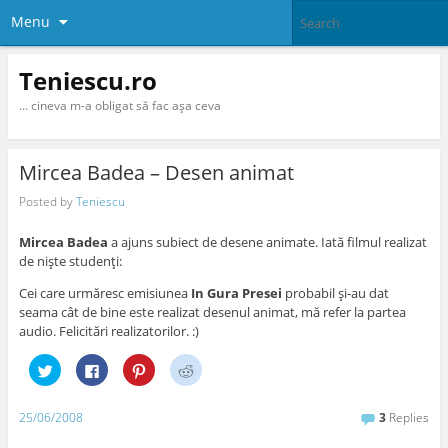
Menu
Teniescu.ro
… cineva m-a obligat să fac aşa ceva
Mircea Badea – Desen animat
Posted by
Teniescu
Mircea Badea
a ajuns subiect de desene animate. Iată filmul realizat
de nişte studenţi:
Cei care urmăresc emisiunea
In Gura Presei
probabil şi-au dat
seama cât de bine este realizat desenul animat, mă refer la partea
audio. Felicitări realizatorilor. :)
C
C
C
C
l
l
l
l
i
i
i
i
c
c
c
c
k
k
k
k
25/06/2008
3
Replies
t
t
t
t
o
o
o
o