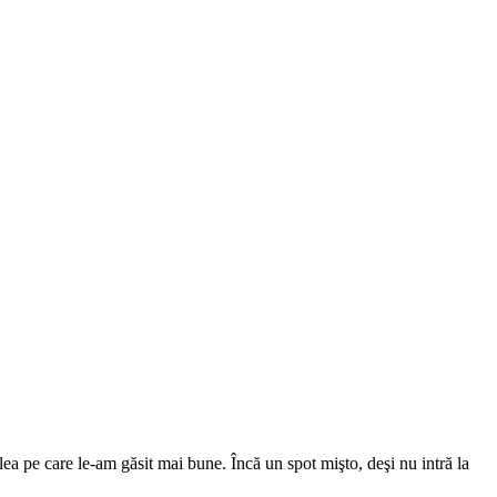
lea pe care le-am găsit mai bune. Încă un spot mişto, deşi nu intră la