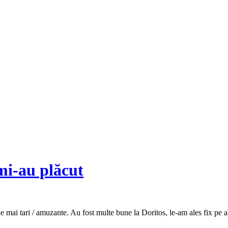
mi-au plăcut
e mai tari / amuzante. Au fost multe bune la Doritos, le-am ales fix pe a