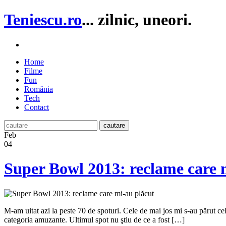
Teniescu
.ro
... zilnic, uneori.
Home
Filme
Fun
România
Tech
Contact
Feb
04
Super Bowl 2013: reclame care 
M-am uitat azi la peste 70 de spoturi. Cele de mai jos mi s-au părut cel
categoria amuzante. Ultimul spot nu ştiu de ce a fost […]