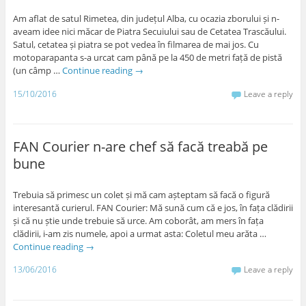
Am aflat de satul Rimetea, din județul Alba, cu ocazia zborului și n-
aveam idee nici măcar de Piatra Secuiului sau de Cetatea Trascăului.
Satul, cetatea și piatra se pot vedea în filmarea de mai jos. Cu
motoparapanta s-a urcat cam până pe la 450 de metri față de pistă
(un câmp …
Continue reading
→
15/10/2016
Leave a reply
FAN Courier n-are chef să facă treabă pe
bune
Trebuia să primesc un colet și mă cam așteptam să facă o figură
interesantă curierul. FAN Courier: Mă sună cum că e jos, în fața clădirii
și că nu știe unde trebuie să urce. Am coborât, am mers în fața
clădirii, i-am zis numele, apoi a urmat asta: Coletul meu arăta …
Continue reading
→
13/06/2016
Leave a reply