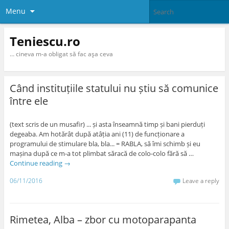
Menu
Teniescu.ro
… cineva m-a obligat să fac aşa ceva
Când instituțiile statului nu știu să comunice
între ele
(text scris de un musafir) ... și asta înseamnă timp și bani pierduți
degeaba. Am hotărât după atâția ani (11) de funcționare a
programului de stimulare bla, bla... = RABLA, să îmi schimb și eu
mașina după ce m-a tot plimbat săracă de colo-colo fără să …
Continue reading
→
06/11/2016
Leave a reply
Rimetea, Alba – zbor cu motoparapanta