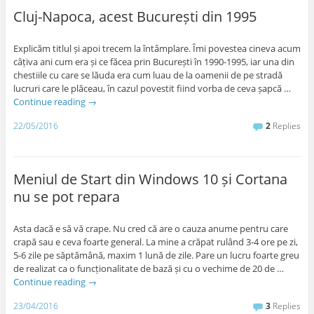
Cluj-Napoca, acest București din 1995
Explicăm titlul și apoi trecem la întâmplare. Îmi povestea cineva acum
câțiva ani cum era și ce făcea prin București în 1990-1995, iar una din
chestiile cu care se lăuda era cum luau de la oamenii de pe stradă
lucruri care le plăceau, în cazul povestit fiind vorba de ceva șapcă …
Continue reading
→
22/05/2016
2
Replies
Meniul de Start din Windows 10 și Cortana
nu se pot repara
Asta dacă e să vă crape. Nu cred că are o cauza anume pentru care
crapă sau e ceva foarte general. La mine a crăpat rulând 3-4 ore pe zi,
5-6 zile pe săptămână, maxim 1 lună de zile. Pare un lucru foarte greu
de realizat ca o funcționalitate de bază și cu o vechime de 20 de …
Continue reading
→
23/04/2016
3
Replies