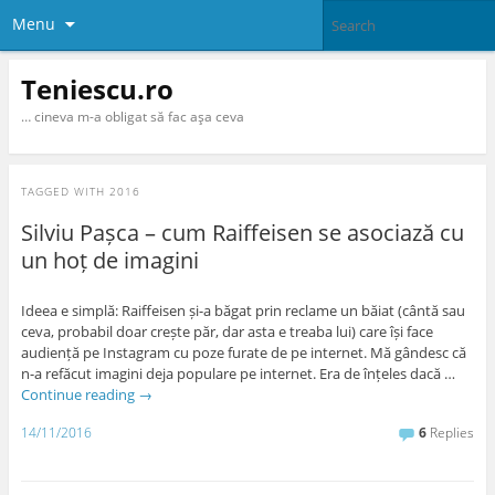
Menu
Teniescu.ro
… cineva m-a obligat să fac aşa ceva
TAGGED WITH
2016
Silviu Pașca – cum Raiffeisen se asociază cu
un hoț de imagini
Ideea e simplă: Raiffeisen și-a băgat prin reclame un băiat (cântă sau
ceva, probabil doar crește păr, dar asta e treaba lui) care își face
audiență pe Instagram cu poze furate de pe internet. Mă gândesc că
n-a refăcut imagini deja populare pe internet. Era de înțeles dacă …
Continue reading
→
14/11/2016
6
Replies