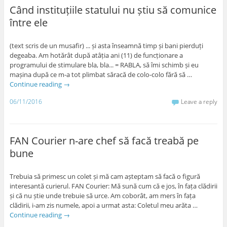
Când instituțiile statului nu știu să comunice
între ele
(text scris de un musafir) ... și asta înseamnă timp și bani pierduți
degeaba. Am hotărât după atâția ani (11) de funcționare a
programului de stimulare bla, bla... = RABLA, să îmi schimb și eu
mașina după ce m-a tot plimbat săracă de colo-colo fără să …
Continue reading
→
06/11/2016
Leave a reply
FAN Courier n-are chef să facă treabă pe
bune
Trebuia să primesc un colet și mă cam așteptam să facă o figură
interesantă curierul. FAN Courier: Mă sună cum că e jos, în fața clădirii
și că nu știe unde trebuie să urce. Am coborât, am mers în fața
clădirii, i-am zis numele, apoi a urmat asta: Coletul meu arăta …
Continue reading
→