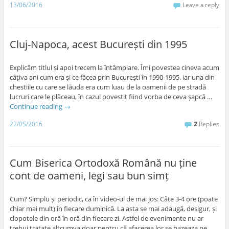
13/06/2016
Leave a reply
Cluj-Napoca, acest București din 1995
Explicăm titlul și apoi trecem la întâmplare. Îmi povestea cineva acum
câțiva ani cum era și ce făcea prin București în 1990-1995, iar una din
chestiile cu care se lăuda era cum luau de la oamenii de pe stradă
lucruri care le plăceau, în cazul povestit fiind vorba de ceva șapcă …
Continue reading
→
22/05/2016
2
Replies
Cum Biserica Ortodoxă Română nu ține
cont de oameni, legi sau bun simț
Cum? Simplu și periodic, ca în video-ul de mai jos: Câte 3-4 ore (poate
chiar mai mult) în fiecare duminică. La asta se mai adaugă, desigur, și
clopotele din oră în oră din fiecare zi. Astfel de evenimente nu ar
trebui tratate altcumva doar pentru că afacerea lor se bazeaza pe …