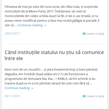
Filmarea de mai jos este din luna iunie, din Alba Iulia, și surprinde
motociliștii de la Bikers Party 2017. Îndrăznesc să cred că
motocicletele din video umbla exact la fel, zi de zi, pe stradă, și nu
aveau nimic modificat pentru a face mai multă gălăgie la paradă. E
clar că …
Continue reading
→
29/07/2017
Leave a reply
Când instituțiile statului nu știu să comunice
între ele
(text scris de un musafir) ... și asta înseamnă timp și bani pierduți
degeaba. Am hotărât după atâția ani (11) de funcționare a
programului de stimulare bla, bla... = RABLA, să îmi schimb și eu
mașina după ce m-a tot plimbat săracă de colo-colo fără să …
Continue reading
→
06/11/2016
Leave a reply