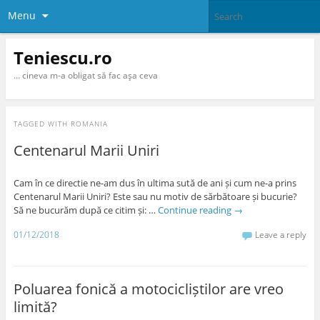
Menu
Teniescu.ro
… cineva m-a obligat să fac aşa ceva
TAGGED WITH
ROMANIA
Centenarul Marii Uniri
Cam în ce directie ne-am dus în ultima sută de ani și cum ne-a prins
Centenarul Marii Uniri? Este sau nu motiv de sărbătoare și bucurie?
Să ne bucurăm după ce citim și: …
Continue reading
→
01/12/2018
Leave a reply
Poluarea fonică a motocicliștilor are vreo
limită?