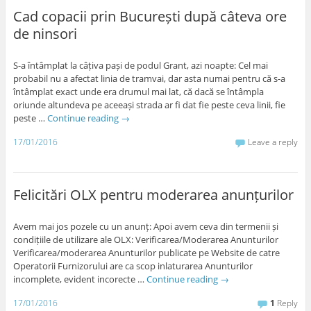
Cad copacii prin București după câteva ore
de ninsori
S-a întâmplat la câțiva pași de podul Grant, azi noapte: Cel mai
probabil nu a afectat linia de tramvai, dar asta numai pentru că s-a
întâmplat exact unde era drumul mai lat, că dacă se întâmpla
oriunde altundeva pe aceeași strada ar fi dat fie peste ceva linii, fie
peste …
Continue reading
→
17/01/2016
Leave a reply
Felicitări OLX pentru moderarea anunțurilor
Avem mai jos pozele cu un anunț: Apoi avem ceva din termenii și
condițiile de utilizare ale OLX: Verificarea/Moderarea Anunturilor
Verificarea/moderarea Anunturilor publicate pe Website de catre
Operatorii Furnizorului are ca scop inlaturarea Anunturilor
incomplete, evident incorecte …
Continue reading
→
17/01/2016
1
Reply