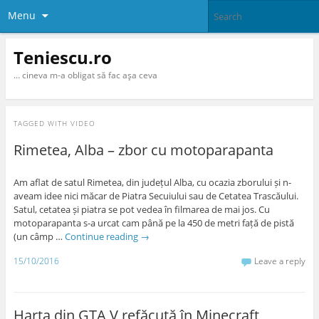
Menu
Teniescu.ro
… cineva m-a obligat să fac aşa ceva
TAGGED WITH
VIDEO
Rimetea, Alba – zbor cu motoparapanta
Am aflat de satul Rimetea, din județul Alba, cu ocazia zborului și n-
aveam idee nici măcar de Piatra Secuiului sau de Cetatea Trascăului.
Satul, cetatea și piatra se pot vedea în filmarea de mai jos. Cu
motoparapanta s-a urcat cam până pe la 450 de metri față de pistă
(un câmp …
Continue reading
→
15/10/2016
Leave a reply
Harta din GTA V refăcută în Minecraft