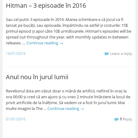
Hitman – 3 episoade în 2016
Sau cel putin 3 episoade în 2016. Marea schimbare e că jocul va fi
lansat pe bucăți, sau episoade, împărțindu-se astfel și costurile: 15$
primul episod și apoi câte 10$ următoarele. Hitman’s episodes will be
spread out throughout the year, with monthly updates in-between
releases. …
Continue reading
→
16/01/2016
Leave a reply
Anul nou în jurul lumii
Revelionul ăsta am văzut doar o mână de artificii, nefiind în oraș la
ora 00:00 și cred că am ajuns și cu vreo 2 minute întârziere la locul de
privit artificiile de la înălțime. Să vedem ce a fost în jurul lumii: Mai
multe imagini la The …
Continue reading
→
01/01/2016
1
Reply