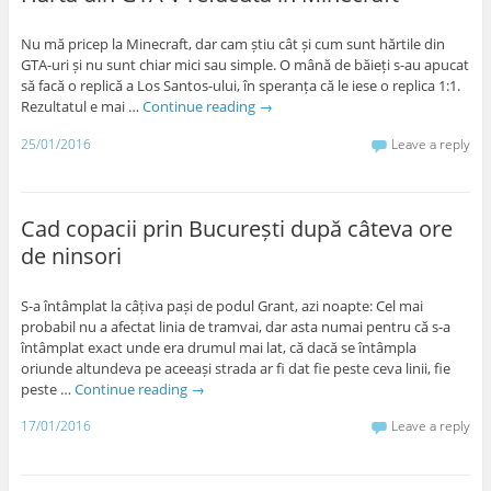
Nu mă pricep la Minecraft, dar cam știu cât și cum sunt hărtile din
GTA-uri și nu sunt chiar mici sau simple. O mână de băieți s-au apucat
să facă o replică a Los Santos-ului, în speranța că le iese o replica 1:1.
Rezultatul e mai …
Continue reading
→
25/01/2016
Leave a reply
Cad copacii prin București după câteva ore
de ninsori
S-a întâmplat la câțiva pași de podul Grant, azi noapte: Cel mai
probabil nu a afectat linia de tramvai, dar asta numai pentru că s-a
întâmplat exact unde era drumul mai lat, că dacă se întâmpla
oriunde altundeva pe aceeași strada ar fi dat fie peste ceva linii, fie
peste …
Continue reading
→
17/01/2016
Leave a reply