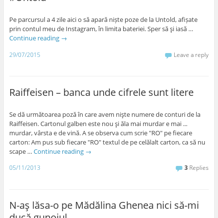
Pe parcursul a 4 zile aici o să apară niște poze de la Untold, afișate
prin contul meu de Instagram, în limita bateriei. Sper să şi iasă …
Continue reading
→
29/07/2015
Leave a reply
Raiffeisen – banca unde cifrele sunt litere
Se dă următoarea poză în care avem nişte numere de conturi de la
Raiffeisen. Cartonul galben este nou şi ăla mai murdar e mai ...
murdar, vârsta e de vină. A se observa cum scrie "RO" pe fiecare
carton: Am pus sub fiecare "RO" textul de pe celălalt carton, ca să nu
scape …
Continue reading
→
05/11/2013
3
Replies
N-aş lăsa-o pe Mădălina Ghenea nici să-mi
ducă gunoiul