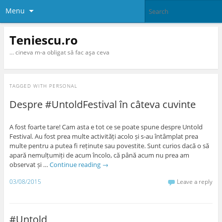
Menu
Teniescu.ro
… cineva m-a obligat să fac aşa ceva
TAGGED WITH
PERSONAL
Despre #UntoldFestival în câteva cuvinte
A fost foarte tare! Cam asta e tot ce se poate spune despre Untold
Festival. Au fost prea multe activități acolo și s-au întâmplat prea
multe pentru a putea fi reținute sau povestite. Sunt curios dacă o să
apară nemulțumiți de acum încolo, că până acum nu prea am
observat și …
Continue reading
→
03/08/2015
Leave a reply
#Untold