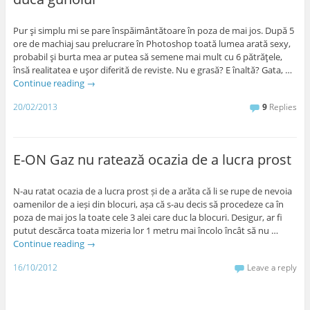
Pur şi simplu mi se pare înspăimântătoare în poza de mai jos. După 5
ore de machiaj sau prelucrare în Photoshop toată lumea arată sexy,
probabil şi burta mea ar putea să semene mai mult cu 6 pătrăţele,
însă realitatea e uşor diferită de reviste. Nu e grasă? E înaltă? Gata, …
Continue reading
→
20/02/2013
9
Replies
E-ON Gaz nu ratează ocazia de a lucra prost
N-au ratat ocazia de a lucra prost și de a arăta că li se rupe de nevoia
oamenilor de a ieși din blocuri, așa că s-au decis să procedeze ca în
poza de mai jos la toate cele 3 alei care duc la blocuri. Desigur, ar fi
putut descărca toata mizeria lor 1 metru mai încolo încât să nu …
Continue reading
→
16/10/2012
Leave a reply