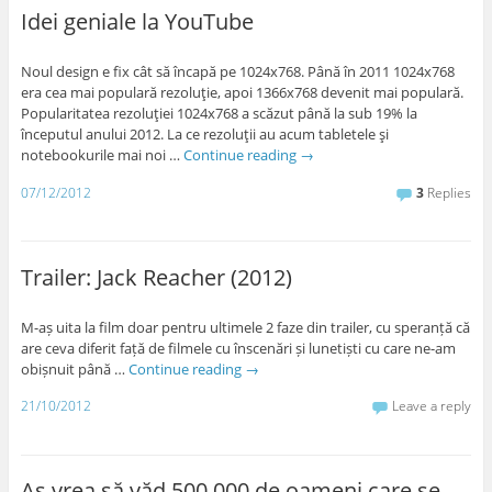
Idei geniale la YouTube
Noul design e fix cât să încapă pe 1024x768. Până în 2011 1024x768
era cea mai populară rezoluţie, apoi 1366x768 devenit mai populară.
Popularitatea rezoluţiei 1024x768 a scăzut până la sub 19% la
începutul anului 2012. La ce rezoluţii au acum tabletele şi
notebookurile mai noi …
Continue reading
→
07/12/2012
3
Replies
Trailer: Jack Reacher (2012)
M-aș uita la film doar pentru ultimele 2 faze din trailer, cu speranță că
are ceva diferit față de filmele cu înscenări și lunetiști cu care ne-am
obișnuit până …
Continue reading
→
21/10/2012
Leave a reply
Aș vrea să văd 500.000 de oameni care se