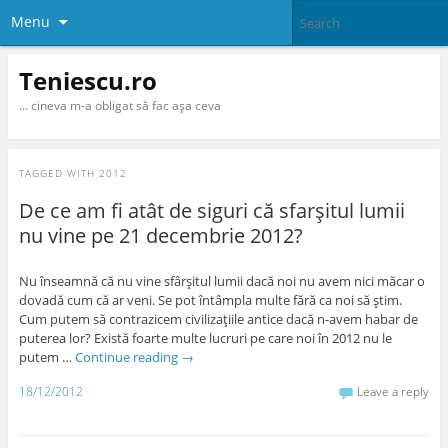
Menu
Teniescu.ro
… cineva m-a obligat să fac aşa ceva
TAGGED WITH
2012
De ce am fi atât de siguri că sfarşitul lumii
nu vine pe 21 decembrie 2012?
Nu înseamnă că nu vine sfârşitul lumii dacă noi nu avem nici măcar o
dovadă cum că ar veni. Se pot întâmpla multe fără ca noi să ştim.
Cum putem să contrazicem civilizaţiile antice dacă n-avem habar de
puterea lor? Există foarte multe lucruri pe care noi în 2012 nu le
putem …
Continue reading
→
18/12/2012
Leave a reply