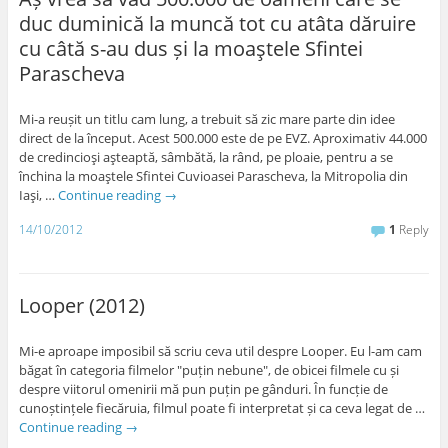
duc duminică la muncă tot cu atâta dăruire
cu câtă s-au dus și la moaştele Sfintei
Parascheva
Mi-a reușit un titlu cam lung, a trebuit să zic mare parte din idee
direct de la început. Acest 500.000 este de pe EVZ. Aproximativ 44.000
de credincioşi aşteaptă, sâmbătă, la rând, pe ploaie, pentru a se
închina la moaştele Sfintei Cuvioasei Parascheva, la Mitropolia din
Iaşi, …
Continue reading
→
14/10/2012
1
Reply
Looper (2012)
Mi-e aproape imposibil să scriu ceva util despre Looper. Eu l-am cam
băgat în categoria filmelor "puțin nebune", de obicei filmele cu și
despre viitorul omenirii mă pun puțin pe gânduri. În funcție de
cunoștințele fiecăruia, filmul poate fi interpretat și ca ceva legat de …
Continue reading
→