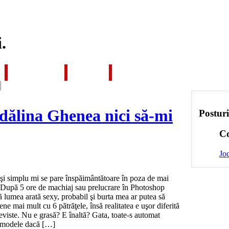
i.
ROMÂNIA
TECH
CONTACT
dălina Ghenea nici să-mi
Posturi
Co
Joc
şi simplu mi se pare înspăimântătoare în poza de mai
 După 5 ore de machiaj sau prelucrare în Photoshop
ă lumea arată sexy, probabil şi burta mea ar putea să
ne mai mult cu 6 pătrăţele, însă realitatea e uşor diferită
eviste. Nu e grasă? E înaltă? Gata, toate-s automat
omodele dacă […]