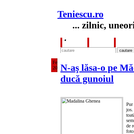
Teniescu
.ro
... zilnic, uneor
HOME
FILME
FUN
Feb
N-aş lăsa-o pe Mă
20
ducă gunoiul
Pur 
jos.
toat
seme
de r
fot