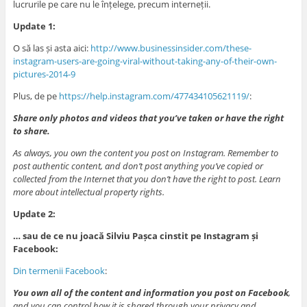
lucrurile pe care nu le înțelege, precum interneții.
Update 1:
O să las și asta aici:
http://www.businessinsider.com/these-
instagram-users-are-going-viral-without-taking-any-of-their-own-
pictures-2014-9
Plus, de pe
https://help.instagram.com/477434105621119/
:
Share only photos and videos that you’ve taken or have the right
to share.
As always, you own the content you post on Instagram. Remember to
post authentic content, and don’t post anything you’ve copied or
collected from the Internet that you don’t have the right to post. Learn
more about intellectual property rights.
Update 2:
… sau de ce nu joacă Silviu Pașca cinstit pe Instagram și
Facebook:
Din termenii Facebook
:
You own all of the content and information you post on Facebook
,
and you can control how it is shared through your privacy and