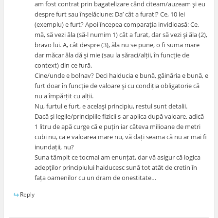
am fost contrat prin bagatelizare când citeam/auzeam şi eu
despre furt sau înşelăciune: Da’ cât a furat!? Ce, 10 lei
(exemplu) e furt? Apoi începea comparația invidioasă: Ce,
mă, să vezi ăla (să-l numim 1) cât a furat, dar să vezi şi ăla (2),
bravo lui. A, cât despre (3), ăla nu se pune, o fi suma mare
dar măcar ăla dă şi mie (sau la săraci/alții, în funcție de
context) din ce fură.
Cine/unde e bolnav? Deci haiducia e bună, găinăria e bună, e
furt doar în funcție de valoare şi cu condiția obligatorie că
nu a împărțit cu alții.
Nu, furtul e furt, e acelaşi principiu, restul sunt detalii.
Dacă şi legile/principiile fizicii s-ar aplica după valoare, adică
1 litru de apă curge că e puțin iar câteva milioane de metri
cubi nu, ca e valoarea mare nu, vă dați seama că nu ar mai fi
inundații, nu?
Suna tâmpit ce tocmai am enunțat, dar vă asigur că logica
adepților principiului haiducesc sună tot atât de cretin în
fața oamenilor cu un dram de onestitate…
Reply