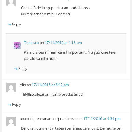
Ce risipă de timp pentru amandoi, boss
Numai scrieț nimicur dastea
Reply
Teniescu
on
17/11/2016 at 1:18 pm
Păi nu zicea nimeni că e f important. Nu știu cine te-a
păcălit să intri aici :)
Reply
Alin
on
17/11/2016 at 5:12 pm
TENIEscule,ai un nume predestinat!
Reply
unu nici prea tanar nici prea batran
on
17/11/2016 at 9:34 pm
Da, din nou mentalitatea românească a lovit. De multe ori