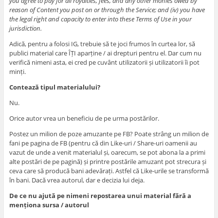
you agree to pay for all royalties, fees, and any other monies owed by
reason of Content you post on or through the Service; and (iv) you have
the legal right and capacity to enter into these Terms of Use in your
jurisdiction.
Adică, pentru a folosi IG, trebuie să te joci frumos în curtea lor, să
publici material care ÎȚI aparține / ai drepturi pentru el. Dar cum nu
verifică nimeni asta, ei cred pe cuvânt utilizatorii și utilizatorii îi pot
minți.
Contează tipul materialului?
Nu.
Orice autor vrea un beneficiu de pe urma postărilor.
Postez un milion de poze amuzante pe FB? Poate strâng un milion de
fani pe pagina de FB (pentru că din Like-uri / Share-uri oamenii au
vazut de unde a venit materialul și, oarecum, se pot abona la a primi
alte postări de pe pagină) și printre postările amuzant pot strecura și
ceva care să producă bani adevărați. Astfel că Like-urile se transformă
în bani. Dacă vrea autorul, dar e decizia lui deja.
De ce nu ajută pe nimeni repostarea unui material fără a
menționa sursa / autorul