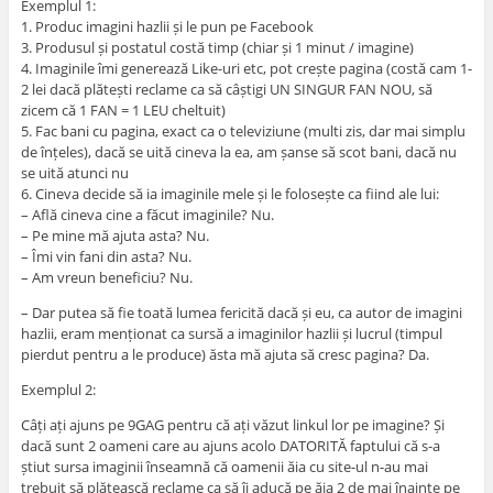
Exemplul 1:
1. Produc imagini hazlii și le pun pe Facebook
3. Produsul și postatul costă timp (chiar și 1 minut / imagine)
4. Imaginile îmi generează Like-uri etc, pot crește pagina (costă cam 1-
2 lei dacă plătești reclame ca să câștigi UN SINGUR FAN NOU, să
zicem că 1 FAN = 1 LEU cheltuit)
5. Fac bani cu pagina, exact ca o televiziune (multi zis, dar mai simplu
de înțeles), dacă se uită cineva la ea, am șanse să scot bani, dacă nu
se uită atunci nu
6. Cineva decide să ia imaginile mele și le folosește ca fiind ale lui:
– Află cineva cine a făcut imaginile? Nu.
– Pe mine mă ajuta asta? Nu.
– Îmi vin fani din asta? Nu.
– Am vreun beneficiu? Nu.
– Dar putea să fie toată lumea fericită dacă și eu, ca autor de imagini
hazlii, eram menționat ca sursă a imaginilor hazlii și lucrul (timpul
pierdut pentru a le produce) ăsta mă ajuta să cresc pagina? Da.
Exemplul 2:
Câți ați ajuns pe 9GAG pentru că ați văzut linkul lor pe imagine? Și
dacă sunt 2 oameni care au ajuns acolo DATORITĂ faptului că s-a
știut sursa imaginii înseamnă că oamenii ăia cu site-ul n-au mai
trebuit să plătească reclame ca să îi aducă pe ăia 2 de mai înainte pe