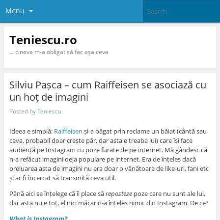
Menu
Teniescu.ro
… cineva m-a obligat să fac aşa ceva
Silviu Pașca – cum Raiffeisen se asociază cu
un hoț de imagini
Posted by
Teniescu
Ideea e simplă:
Raiffeisen
și-a băgat prin reclame un băiat (cântă sau
ceva, probabil doar crește păr, dar asta e treaba lui) care își face
audiență pe Instagram cu poze furate de pe internet. Mă gândesc că
n-a refăcut imagini deja populare pe internet. Era de înțeles dacă
preluarea asta de imagini nu era doar o vânătoare de like-uri, fani etc
și ar fi încercat să transmită ceva util.
Până aici se înțelege că îi place să
reposteze
poze care nu sunt ale lui,
dar asta nu e tot, el nici măcar n-a înțeles nimic din Instagram. De ce?
What is Instagram?