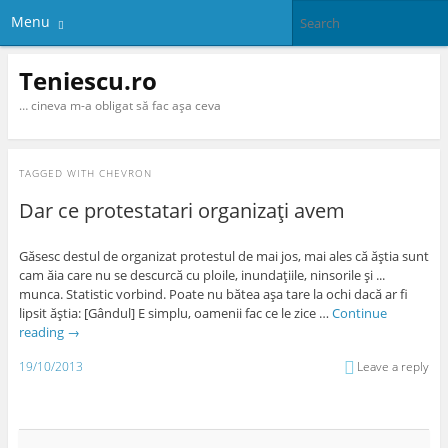
Menu
Teniescu.ro
… cineva m-a obligat să fac aşa ceva
TAGGED WITH
CHEVRON
Dar ce protestatari organizaţi avem
Găsesc destul de organizat protestul de mai jos, mai ales că ăştia sunt
cam ăia care nu se descurcă cu ploile, inundaţiile, ninsorile şi ...
munca. Statistic vorbind. Poate nu bătea aşa tare la ochi dacă ar fi
lipsit ăştia: [Gândul] E simplu, oamenii fac ce le zice …
Continue
reading
→
19/10/2013
Leave a reply