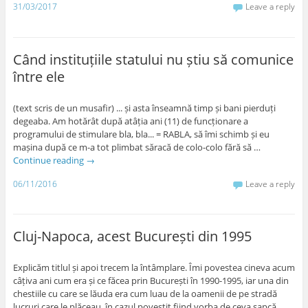
31/03/2017
Leave a reply
Când instituțiile statului nu știu să comunice
între ele
(text scris de un musafir) ... și asta înseamnă timp și bani pierduți
degeaba. Am hotărât după atâția ani (11) de funcționare a
programului de stimulare bla, bla... = RABLA, să îmi schimb și eu
mașina după ce m-a tot plimbat săracă de colo-colo fără să …
Continue reading
→
06/11/2016
Leave a reply
Cluj-Napoca, acest București din 1995
Explicăm titlul și apoi trecem la întâmplare. Îmi povestea cineva acum
câțiva ani cum era și ce făcea prin București în 1990-1995, iar una din
chestiile cu care se lăuda era cum luau de la oamenii de pe stradă
lucruri care le plăceau, în cazul povestit fiind vorba de ceva șapcă …