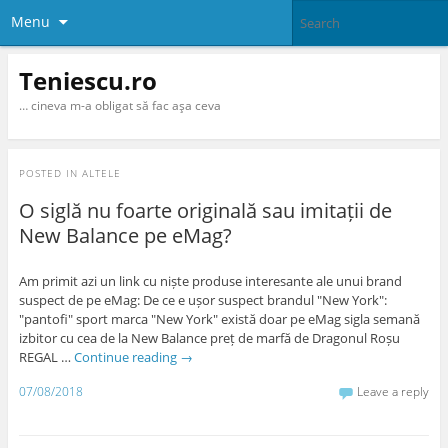
Menu
Teniescu.ro
… cineva m-a obligat să fac aşa ceva
POSTED IN
ALTELE
O siglă nu foarte originală sau imitații de
New Balance pe eMag?
Am primit azi un link cu niște produse interesante ale unui brand
suspect de pe eMag: De ce e ușor suspect brandul "New York":
"pantofi" sport marca "New York" există doar pe eMag sigla semană
izbitor cu cea de la New Balance preț de marfă de Dragonul Roșu
REGAL …
Continue reading
→
07/08/2018
Leave a reply