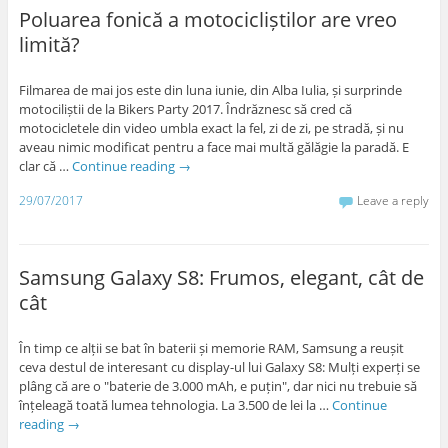
Poluarea fonică a motocicliștilor are vreo
limită?
Filmarea de mai jos este din luna iunie, din Alba Iulia, și surprinde
motociliștii de la Bikers Party 2017. Îndrăznesc să cred că
motocicletele din video umbla exact la fel, zi de zi, pe stradă, și nu
aveau nimic modificat pentru a face mai multă gălăgie la paradă. E
clar că …
Continue reading
→
29/07/2017
Leave a reply
Samsung Galaxy S8: Frumos, elegant, cât de
cât
În timp ce alții se bat în baterii și memorie RAM, Samsung a reușit
ceva destul de interesant cu display-ul lui Galaxy S8: Mulți experți se
plâng că are o "baterie de 3.000 mAh, e puțin", dar nici nu trebuie să
înțeleagă toată lumea tehnologia. La 3.500 de lei la …
Continue
reading
→