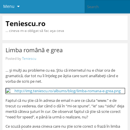
Menu
Teniescu.ro
… cineva m-a obligat să fac aşa ceva
Limba română e grea
Posted by
Teniescu
… şi mulţi au probleme cu ea. Ştiu că internetul nu e chiar ora de
gramatică, dar tot nu îi înţeleg pe ăştia care sunt analfabeţi când e
vorba de scris pe net.
Faptul că nu ştie că în adresa de email n-are ce căuta “www.” e de
trecut cu vederea, dar când o dă în “mi-se spune”, “ie” sau “sidiu” deja
merită câteva şuturi în cur. De observat faptul că ştie să scrie corect
“need for speed”, e până la urmă o realizare, nu?
Ce scuză poate avea cineva care nu ştie scrie corect o frază în limba