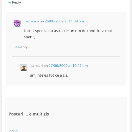
Reply
Teniescu
on
26/06/2009 at 11:39 pm
totusi sper ca nu asa scrie un om de rand. inca mai
sper. :)
Reply
bancuri
on
27/06/2009 at 10:27 am
am inteles tot ce a zis.
Posturi … e mult zis
Jocuri