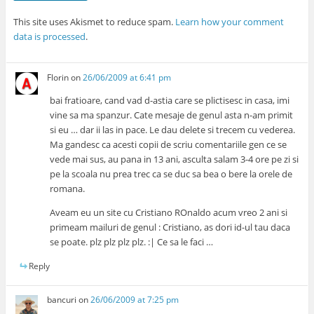
This site uses Akismet to reduce spam.
Learn how your comment
data is processed
.
Florin
on
26/06/2009 at 6:41 pm
bai fratioare, cand vad d-astia care se plictisesc in casa, imi
vine sa ma spanzur. Cate mesaje de genul asta n-am primit
si eu … dar ii las in pace. Le dau delete si trecem cu vederea.
Ma gandesc ca acesti copii de scriu comentariile gen ce se
vede mai sus, au pana in 13 ani, asculta salam 3-4 ore pe zi si
pe la scoala nu prea trec ca se duc sa bea o bere la orele de
romana.
Aveam eu un site cu Cristiano ROnaldo acum vreo 2 ani si
primeam mailuri de genul : Cristiano, as dori id-ul tau daca
se poate. plz plz plz plz. :| Ce sa le faci …
Reply
bancuri
on
26/06/2009 at 7:25 pm