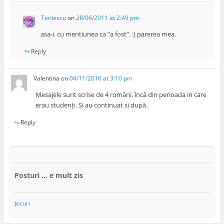
Teniescu
on
28/06/2011 at 2:49 pm
asa-i. cu mentiunea ca “a fost”. :) parerea mea.
Reply
Valentina
on
04/11/2016 at 3:10 pm
Mesajele sunt scrise de 4 români, încă din perioada in care
erau studenți. Si au continuat si după.
Reply
Posturi … e mult zis
Jocuri