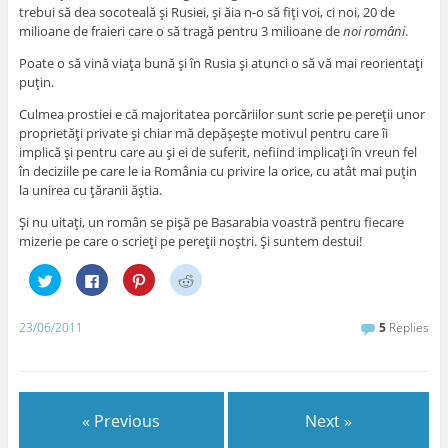
trebui să dea socoteală şi Rusiei, şi ăia n-o să fiţi voi, ci noi, 20 de
milioane de fraieri care o să tragă pentru 3 milioane de
noi români
.
Poate o să vină viaţa bună şi în Rusia şi atunci o să vă mai reorientaţi
puţin.
Culmea prostiei e că majoritatea porcăriilor sunt scrie pe pereţii unor
proprietăţi private şi chiar mă depăşeşte motivul pentru care îi
implică şi pentru care au şi ei de suferit, nefiind implicaţi în vreun fel
în deciziile pe care le ia România cu privire la orice, cu atât mai puţin
la unirea cu ţăranii ăştia.
Şi nu uitaţi, un român se pişă pe Basarabia voastră pentru fiecare
mizerie pe care o scrieţi pe pereţii noştri. Şi suntem destui!
C
C
C
C
l
l
l
l
i
i
i
i
c
c
c
c
k
k
k
k
23/06/2011
5
Replies
t
t
t
t
o
o
o
o
s
s
s
s
h
h
h
h
a
a
a
a
r
r
r
r
e
e
e
e
« Previous
Next »
o
o
o
o
n
n
n
n
T
F
P
R