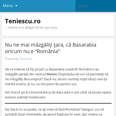
Menu
Teniescu.ro
… cineva m-a obligat să fac aşa ceva
Nu ne mai mâzgăliţi ţara, că Basarabia
oricum nu e “România”
Posted by
Teniescu
De ce trebuie să fiţi proşti cu Basarabia voastră? Românii v-au
mâzgălit pereţii din centrul
Mosco
Chişinăului de voi vă permiteţi să
ne mâzgăliţi Bucureştiul? Dacă nu, atunci sunteţi nişte idioţi care îşi
merită soarta. Şi nu, nu îmi pare rău pentru voi.
Am trecut pe la Universitate şi de data asta n-am uitat să pozez opera
acestor
patrioţi
moldoveni.
Da’ dacă nu se poate, ce aţi vrea să facă România? Desigur, voi vă
urmăriţi doar interesele, de genul fugitului în vest, dar cineva va