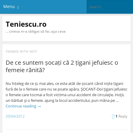
Menu
Teniescu.ro
… cineva m-a obligat să fac aşa ceva
TAGGED WITH
HOTI
De ce suntem șocați că 2 țigani jefuiesc o
femeie rănită?
Nu înțeleg de ce și, mai ales, ce este atât de șocant când niște țigani
fură de la o femeie care nu se poate apăra. ŞOCANT-Doi ţigani jefuiesc
o femeie care tocmai a fost victima unui accident de circulaţie. Hoţii,
un bărbat şi o femeie, ajung la locul accidentului, pun mâna pe …
Continue reading
→
20/04/2012
1
Reply