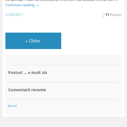
Continue reading
→
31/08/2011
11
Replies
«
Older
Posturi … e mult zis
Comentarii recente
Jocuri