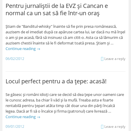
Pentru jurnaliştii de la EVZ şi Cancan e
normal ca un sat să fie într-un oraş
Ştiam de "Banditul-whisky" înainte să fie prin presa românească,
auzisem de el imediat după ce apăruse cartea lui, iar dacă nu mă înşel
o am şi pe acasă, fără să insinuez că am citit-o. Asta ca să lămurim că
auzisem chestii înainte să le fi deformat toată presa. Ştiam şi …
Continue reading
→
06/02/2012
Leave a reply
Locul perfect pentru a da ţepe: acasă!
Se găsesc şi români idioţi care se decid să dea ţepe unor oameni care
le cunosc adresa, ba chiar îi văd şi la mufă. Treaba asta e foarte
rentabilă pentru ţepari atâta timp cât doar una din părţi încalcă
legea. Dacă ar fi să o încalce şi firma (patronul) care livrează …
Continue reading
→
09/01/2012
Leave a reply