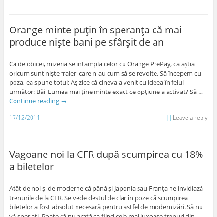
Orange minte puţin în speranţa că mai
produce nişte bani pe sfârşit de an
Ca de obicei, mizeria se întâmplă celor cu Orange PrePay, că ăştia
oricum sunt nişte fraieri care n-au cum să se revolte. Să începem cu
poza, ea spune totul: Aş zice că cineva a venit cu ideea în felul
următor: Băi! Lumea mai ţine minte exact ce opţiune a activat? Să …
Continue reading
→
17/12/2011
Leave a reply
Vagoane noi la CFR după scumpirea cu 18%
a biletelor
Atât de noi şi de moderne că până şi Japonia sau Franţa ne invidiază
trenurile de la CFR. Se vede destul de clar în poze că scumpirea
biletelor a fost absolut necesară pentru astfel de modernizări. Să nu
vă speriaţi. Poate că nu arată ca fiind cele mai luxoase trenuri din …