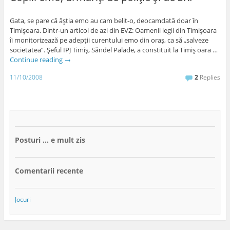
Gata, se pare că ăştia emo au cam belit-o, deocamdată doar în
Timişoara. Dintr-un articol de azi din EVZ: Oamenii legii din Timişoara
îi monitorizează pe adepţii curentului emo din oraş, ca să „salveze
societatea“. Şeful IPJ Timiş, Săndel Palade, a constituit la Timiş oara …
Continue reading
→
11/10/2008
2
Replies
Posturi … e mult zis
Comentarii recente
Jocuri