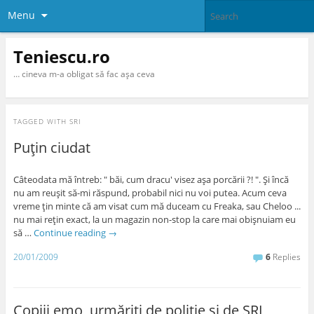
Menu
Teniescu.ro
… cineva m-a obligat să fac aşa ceva
TAGGED WITH
SRI
Puţin ciudat
Câteodata mă întreb: " băi, cum dracu' visez aşa porcării ?! ". Şi încă
nu am reuşit să-mi răspund, probabil nici nu voi putea. Acum ceva
vreme ţin minte că am visat cum mă duceam cu Freaka, sau Cheloo ...
nu mai reţin exact, la un magazin non-stop la care mai obişnuiam eu
să …
Continue reading
→
20/01/2009
6
Replies
Copiii emo, urmăriţi de poliţie şi de SRI