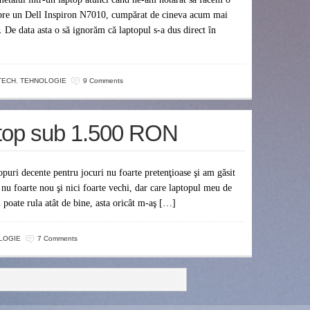
pre un Dell Inspiron N7010, cumpărat de cineva acum mai
De data asta o să ignorăm că laptopul s-a dus direct în
TECH
,
TEHNOLOGIE
9 Comments
top sub 1.500 RON
uri decente pentru jocuri nu foarte pretenţioase şi am găsit
 nu foarte nou şi nici foarte vechi, dar care laptopul meu de
 poate rula atât de bine, asta oricât m-aş […]
LOGIE
7 Comments