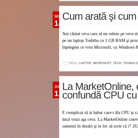
Cum arată şi cum
SEP
14
Am căutat ceva care să nu ruleze pe ceva s
pe un laptop Toshiba cu 1 GB RAM şi proce
înţelegem ce vrea Microsoft, cu Windows 8, 
TAGS:
LAPTOP
,
MICROSOFT
,
TECH
,
TEHNOLO
La MarketOnline,
JUL
12
confundă CPU c
E complicat să ai habar care-i ăla CPU şi ca
dacă vinzi aşa ceva. La MarketOnline cineva
oamenii în detalii şi în loc să scrie că i7