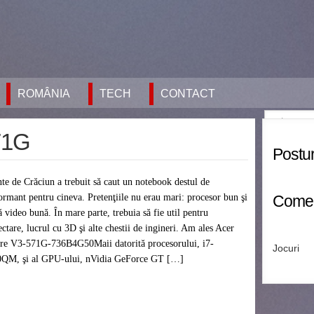
ROMÂNIA
TECH
CONTACT
71G
Postur
nte de Crăciun a trebuit să caut un notebook destul de
ormant pentru cineva. Pretenţiile nu erau mari: procesor bun şi
Comen
ă video bună. În mare parte, trebuia să fie util pentru
ectare, lucrul cu 3D şi alte chestii de ingineri. Am ales Acer
re V3-571G-736B4G50Maii datorită procesorului, i7-
Jocuri
QM, şi al GPU-ului, nVidia GeForce GT […]