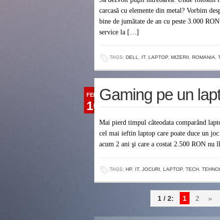
carcasă cu elemente din metal? Vorbim des
bine de jumătate de an cu peste 3.000 RON. 
service la […]
TAGS:
DELL
,
IT
,
LAPTOP
,
MIZERII
,
ROMANIA
,
Gaming pe un lap
FEB
10
Mai pierd timpul câteodata comparând laptop
cel mai ieftin laptop care poate duce un joc
acum 2 ani şi care a costat 2.500 RON nu îl
TAGS:
HP
,
IT
,
JOCURI
,
LAPTOP
,
TECH
,
TEHNO
1 / 2:
1
2
»