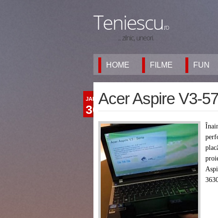
Teniescu
.ro
... zilnic, uneori.
HOME
FILME
FUN
Acer Aspire V3-5
JAN
30
Înai
perf
plac
proi
Aspi
3630