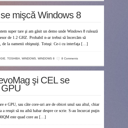
 se mişcă Windows 8
istem super tare şi am găsit un demo unde Windows 8 rulează
sor de 1.2 GHZ. Probabil n-ar trebui să încercăm să
de la oamenii obişnuiţi. Totuşi: Ce-i cu interfaţa […]
GIE
,
TOSHIBA
,
WINDOWS
,
WINDOWS 8
8 Comments
 evoMag şi CEL se
u GPU
re e GPU, sau câte core-uri are de obicei unul sau altul, chiar
 a reuşit să nu aibă habar despre ce scrie. S-au încurcat puţin
 2630QM este quad core au […]