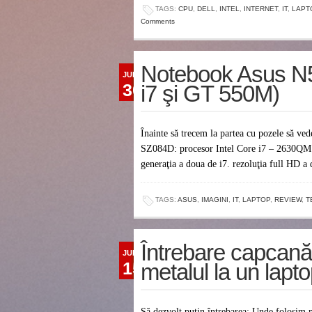
TAGS:
CPU
,
DELL
,
INTEL
,
INTERNET
,
IT
,
LAPT
Comments
Notebook Asus N
JUN
30
i7 şi GT 550M)
Înainte să trecem la partea cu pozele să v
SZ084D: procesor Intel Core i7 – 2630QM –
generaţia a doua de i7. rezoluţia full HD
TAGS:
ASUS
,
IMAGINI
,
IT
,
LAPTOP
,
REVIEW
,
T
Întrebare capcană
JUN
15
metalul la un lapt
Să dezvolt puţin întrebarea: Unde folosim 