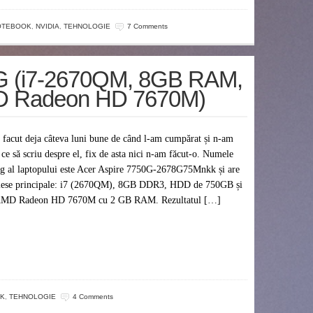
OTEBOOK
,
NVIDIA
,
TEHNOLOGIE
7 Comments
0G (i7-2670QM, 8GB RAM,
 Radeon HD 7670M)
 facut deja câteva luni bune de când l-am cumpărat și n-am
t ce să scriu despre el, fix de asta nici n-am făcut-o. Numele
eg al laptopului este Acer Aspire 7750G-2678G75Mnkk și are
iese principale: i7 (2670QM), 8GB DDR3, HDD de 750GB și
AMD Radeon HD 7670M cu 2 GB RAM. Rezultatul […]
K
,
TEHNOLOGIE
4 Comments