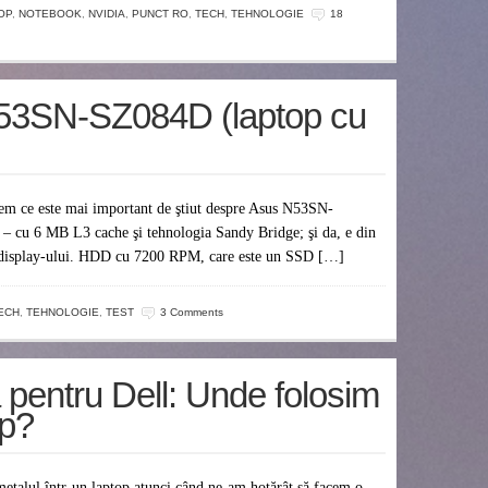
OP
,
NOTEBOOK
,
NVIDIA
,
PUNCT RO
,
TECH
,
TEHNOLOGIE
18
53SN-SZ084D (laptop cu
edem ce este mai important de ştiut despre Asus N53SN-
 cu 6 MB L3 cache şi tehnologia Sandy Bridge; şi da, e din
 a display-ului. HDD cu 7200 RPM, care este un SSD […]
ECH
,
TEHNOLOGIE
,
TEST
3 Comments
 pentru Dell: Unde folosim
op?
metalul într-un laptop atunci când ne-am hotărât să facem o