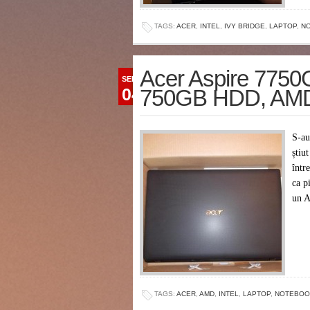
TAGS:
ACER
,
INTEL
,
IVY BRIDGE
,
LAPTOP
,
N
Acer Aspire 775
SEP
04
750GB HDD, AMD
S-au
știu
într
ca p
un 
TAGS:
ACER
,
AMD
,
INTEL
,
LAPTOP
,
NOTEBOO