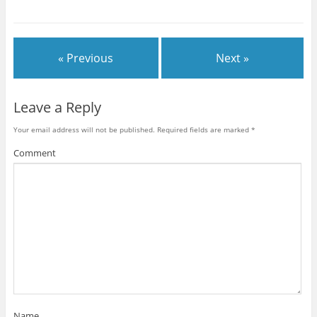
o
o
o
o
s
s
s
s
h
h
h
h
a
a
a
a
r
r
r
r
e
e
e
e
« Previous
Next »
o
o
o
o
n
n
n
n
T
F
P
R
w
a
i
e
i
c
n
d
t
e
t
d
Leave a Reply
t
b
e
i
e
o
r
t
r
o
e
(
Your email address will not be published.
Required fields are marked
*
(
k
s
O
O
(
t
p
p
O
(
e
Comment
e
p
O
n
n
e
p
s
s
n
e
i
i
s
n
n
n
i
s
n
n
n
i
e
e
n
n
w
w
e
n
w
w
w
e
i
i
w
w
n
n
i
w
d
d
n
i
o
o
d
n
w
w
o
d
)
)
w
o
)
w
)
Name