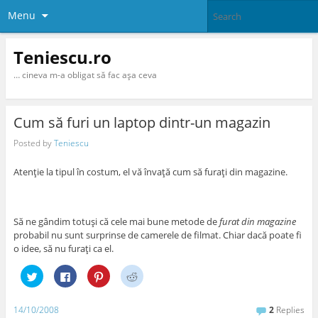
Menu
Teniescu.ro
… cineva m-a obligat să fac aşa ceva
Cum să furi un laptop dintr-un magazin
Posted by
Teniescu
Atenţie la tipul în costum, el vă învaţă cum să furaţi din magazine.
Să ne gândim totuşi că cele mai bune metode de
furat din magazine
probabil nu sunt surprinse de camerele de filmat. Chiar dacă poate fi
o idee, să nu furaţi ca el.
C
C
C
C
l
l
l
l
i
i
i
i
c
c
c
c
k
k
k
k
14/10/2008
2
Replies
t
t
t
t