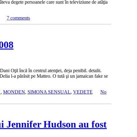
teva degete persoanele care sunt în televiziune de atâţia
7 comments
008
i Oţil încă în centrul atenţiei, deja penibil. detalii.
Delia l-a părăsit pe Matteo. O tută şi un jamaican fake se
U
,
MONDEN
,
SIMONA SENSUAL
,
VEDETE
No
ui Jennifer Hudson au fost