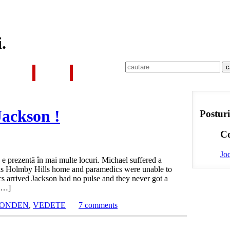
i.
MÂNIA
TECH
CONTACT
Jackson !
Posturi
Co
Joc
e prezentă în mai multe locuri. Michael suffered a
at his Holmby Hills home and paramedics were unable to
s arrived Jackson had no pulse and they never got a
 […]
ONDEN
,
VEDETE
7 comments