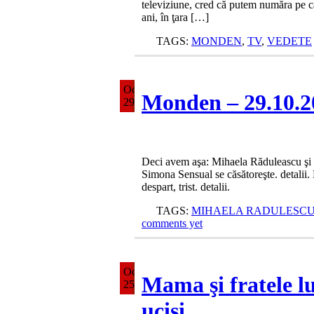
televiziune, cred că putem număra pe câ
ani, în ţara […]
TAGS:
MONDEN
,
TV
,
VEDETE
Oct
Monden – 29.10.2
29
Deci avem aşa: Mihaela Răduleascu şi Dan
Simona Sensual se căsătoreşte. detalii. 
despart, trist. detalii.
TAGS:
MIHAELA RADULESC
comments yet
Oct
Mama şi fratele l
25
ucişi