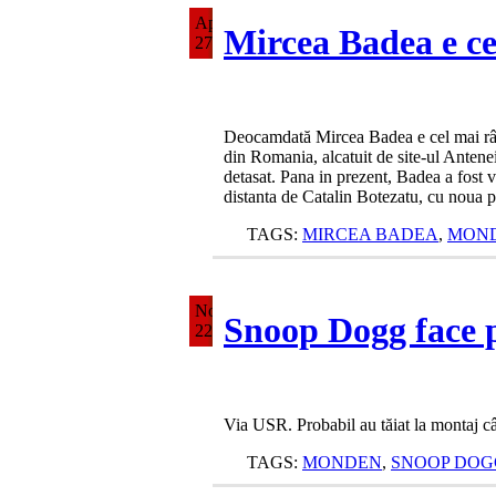
Apr
Mircea Badea e ce
27
Deocamdată Mircea Badea e cel mai râvni
din Romania, alcatuit de site-ul Antene
detasat. Pana in prezent, Badea a fost v
distanta de Catalin Botezatu, cu noua
TAGS:
MIRCEA BADEA
,
MON
Nov
Snoop Dogg face p
22
Via USR. Probabil au tăiat la montaj câ
TAGS:
MONDEN
,
SNOOP DOG