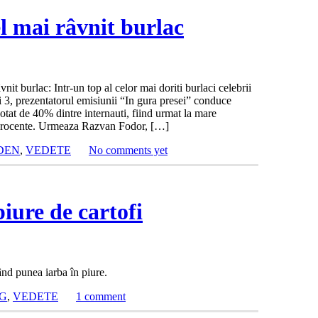
l mai râvnit burlac
t burlac: Intr-un top al celor mai doriti burlaci celebrii
i 3, prezentatorul emisiunii “In gura presei” conduce
otat de 40% dintre internauti, fiind urmat la mare
 procente. Urmeaza Razvan Fodor, […]
DEN
,
VEDETE
No comments yet
iure de cartofi
nd punea iarba în piure.
G
,
VEDETE
1 comment