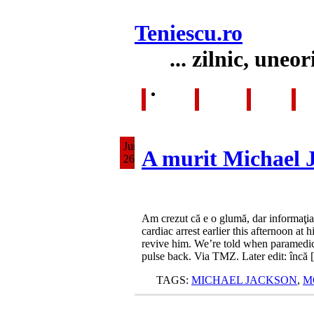
Teniescu
.ro
... zilnic, uneor
HOME
FILME
FUN
RO
Jun
A murit Michael 
26
Am crezut că e o glumă, dar informaţia 
cardiac arrest earlier this afternoon 
revive him. We’re told when paramedic
pulse back. Via TMZ. Later edit: încă
TAGS:
MICHAEL JACKSON
,
M