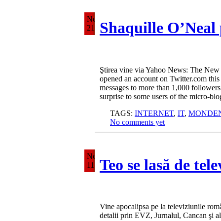
Nov
Shaquille O’Neal 
21
Ştirea vine via Yahoo News: The New 
opened an account on Twitter.com this
messages to more than 1,000 follower
surprise to some users of the micro-blo
TAGS:
INTERNET
,
IT
,
MONDE
No comments yet
Nov
Teo se lasă de tel
11
Vine apocalipsa pe la televiziunile româ
detalii prin EVZ, Jurnalul, Cancan şi al