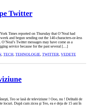
pe Twitter
York Times reported on Thursday that O’Neal had
 week and begun sending out the 140-characters-or-less
s. O’Neal’s Twitter messages may have come as a
gging service because for the past several […]
N
,
TECH
,
TEHNOLOGIE
,
TWITTER
,
VEDETE
eviziune
neşti, Teo se lasă de televiziune ! Ooo, nu ! Delitalii de
te locuri. După cum zicea şi Teo, ea e deja de 15 ani în