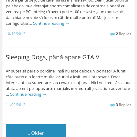
pe Xbox și m-a deranjat enorm complicarea de controale odată cu
venirea pe PC. Înțeleg că avem peste 100 de taste și un mouse aici,
dar chiar e nevoie să folosim cât de multe putem? Mai jos este
configurația …
Continue reading
→
10/10/2012
2
Replies
Sleeping Dogs, până apare GTA V
Ar putea să pară o porcărie, insă nu este deloc un joc nasol. A furat
câte puțin din foarte multe jocuri și a ieșit unul interesant. Doar
interesant, nu super tare sau ceva excepțional. Nici nu cred că s-a pus
atâta accent pe lupte, arte marțiale, în vreun alt joc action-adventure
…
Continue reading
→
11/09/2012
3
Replies
«
Older