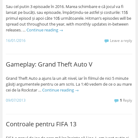
Sau cel putin 3 episoade în 2016. Marea schimbare e că jocul va fi
lansat pe bucăți, sau episoade, împărțindu-se astfel și costurile: 15$
primul episod și apoi câte 10$ următoarele. Hitman’s episodes will be
spread out throughout the year, with monthly updates in-between
releases. …
Continue reading
→
16/01/2016
Leave a reply
Gameplay: Grand Theft Auto V
Grand Theft Auto a ajuns la un alt nivel, iar în filmul de nici 5 minute
găsiţi argumentele pentru ce am scris. La 1:40 vedem de ce o au mare
cei de la Rockstar …
Continue reading
→
09/07/2013
1
Reply
Controale pentru FIFA 13
FIFA e genul de joc de care mă las înainte să-l joc. L-am jucat puțin și