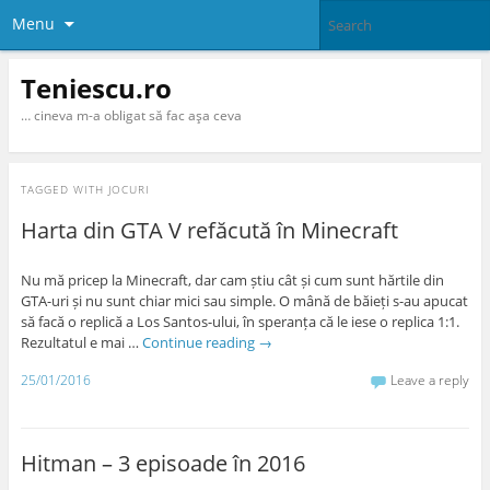
Menu
Teniescu.ro
… cineva m-a obligat să fac aşa ceva
TAGGED WITH
JOCURI
Harta din GTA V refăcută în Minecraft
Nu mă pricep la Minecraft, dar cam știu cât și cum sunt hărtile din
GTA-uri și nu sunt chiar mici sau simple. O mână de băieți s-au apucat
să facă o replică a Los Santos-ului, în speranța că le iese o replica 1:1.
Rezultatul e mai …
Continue reading
→
25/01/2016
Leave a reply
Hitman – 3 episoade în 2016