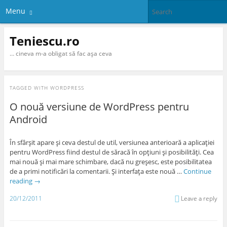
Menu
Teniescu.ro
… cineva m-a obligat să fac aşa ceva
TAGGED WITH
WORDPRESS
O nouă versiune de WordPress pentru
Android
În sfârşit apare şi ceva destul de util, versiunea anterioară a aplicaţiei
pentru WordPress fiind destul de săracă în opţiuni şi posibilităţi. Cea
mai nouă şi mai mare schimbare, dacă nu greşesc, este posibilitatea
de a primi notificări la comentarii. Şi interfaţa este nouă …
Continue
reading
→
20/12/2011
Leave a reply