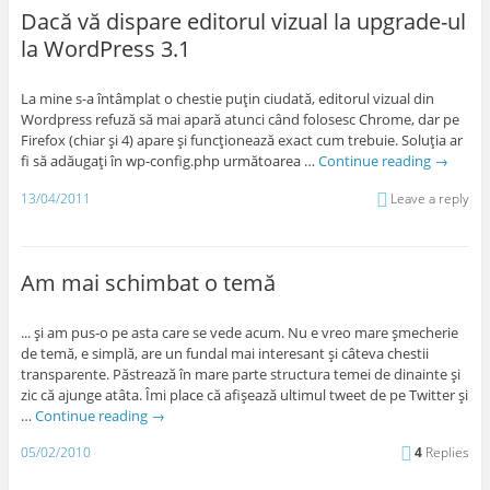
Dacă vă dispare editorul vizual la upgrade-ul
la WordPress 3.1
La mine s-a întâmplat o chestie puţin ciudată, editorul vizual din
Wordpress refuză să mai apară atunci când folosesc Chrome, dar pe
Firefox (chiar şi 4) apare şi funcţionează exact cum trebuie. Soluţia ar
fi să adăugaţi în wp-config.php următoarea …
Continue reading
→
13/04/2011
Leave a reply
Am mai schimbat o temă
... şi am pus-o pe asta care se vede acum. Nu e vreo mare şmecherie
de temă, e simplă, are un fundal mai interesant şi câteva chestii
transparente. Păstrează în mare parte structura temei de dinainte şi
zic că ajunge atâta. Îmi place că afişează ultimul tweet de pe Twitter şi
…
Continue reading
→
05/02/2010
4
Replies