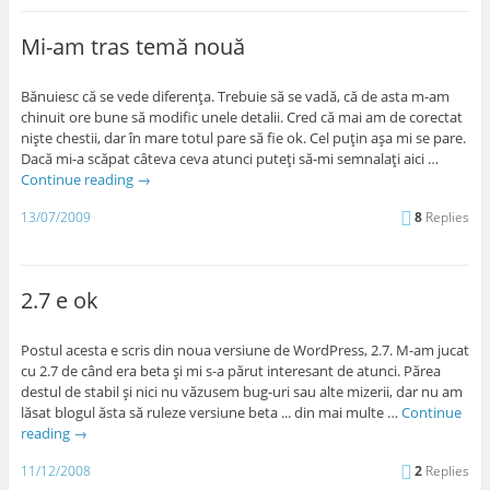
Mi-am tras temă nouă
Bănuiesc că se vede diferenţa. Trebuie să se vadă, că de asta m-am
chinuit ore bune să modific unele detalii. Cred că mai am de corectat
nişte chestii, dar în mare totul pare să fie ok. Cel puţin aşa mi se pare.
Dacă mi-a scăpat câteva ceva atunci puteţi să-mi semnalaţi aici …
Continue reading
→
13/07/2009
8
Replies
2.7 e ok
Postul acesta e scris din noua versiune de WordPress, 2.7. M-am jucat
cu 2.7 de când era beta şi mi s-a părut interesant de atunci. Părea
destul de stabil şi nici nu văzusem bug-uri sau alte mizerii, dar nu am
lăsat blogul ăsta să ruleze versiune beta ... din mai multe …
Continue
reading
→
11/12/2008
2
Replies