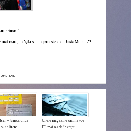
sau primarul.
 e mai mare, la ăştia sau la protestele cu Roşia Montană?
 MONTANA
eisen – banca unde
Unele magazine online (de
e sunt litere
IT) mai au de învăţat