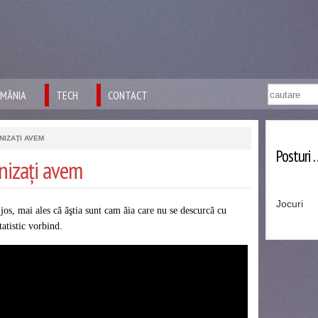
MÂNIA
TECH
CONTACT
NIZAŢI AVEM
Posturi 
anizaţi avem
Jocuri
jos, mai ales că ăştia sunt cam ăia care nu se descurcă cu
tatistic vorbind.