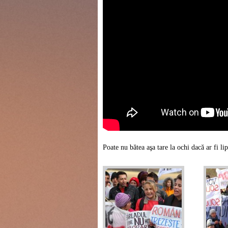
Poate nu bătea aşa tare la ochi dacă ar fi lips