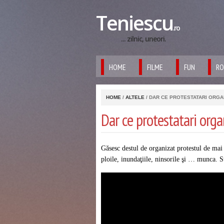
Teniescu
.ro
... zilnic, uneori.
HOME
FILME
FUN
RO
HOME
/
ALTELE
/ DAR CE PROTESTATARI ORGA
Dar ce protestatari org
Găsesc destul de organizat protestul de mai 
ploile, inundaţiile, ninsorile şi … munca. S