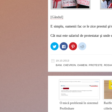
[Gândul]
E simplu, oamenii fac ce le zice preotul şi/
Cât mai este salariul de protestatar şi unde
Click
Click
Click
Click
to
to
to
to
share
share
share
share
on
on
on
on
Twitter
Facebook
Pinterest
Reddit
(Opens
(Opens
(Opens
(Opens
19.10.2013
in
in
in
in
BANI
,
CHEVRON
,
OAMENI
,
PROTESTE
,
ROSIA
new
new
new
new
window)
window)
window)
window)
O mică problemă în sistemul
Raiff
Profitshare
cifrel