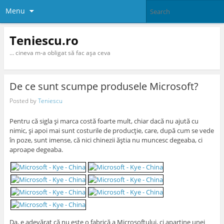
Menu
Teniescu.ro
… cineva m-a obligat să fac aşa ceva
De ce sunt scumpe produsele Microsoft?
Posted by
Teniescu
Pentru că sigla şi marca costă foarte mult, chiar dacă nu ajută cu
nimic, şi apoi mai sunt costurile de producţie, care, după cum se vede
în poze, sunt imense, că nici chinezii ăştia nu muncesc degeaba, ci
aproape degeaba.
Da, e adevărat că nu este o fabrică a Microsoftului, ci aparţine unei