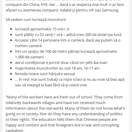
companii din China, KYE, dar … dacă s-ar respecta mai mult n-ar face
afaceri cu asemenea companii. Valabil şi pentru HP sau Samsung.
Să vedem cum lucrează muncitorii:
lucrează aproximativ 15 ore / zi
sunt plătiţi cu 52 cenţi / oră – adică vreo 200 de dolari pe lună
locuiesc câte 14 persoane într-o cameră, dacă aia putem să o
numim cameră
într-un spaţiu de 100 de metri pătraţi lucrează aproximativ
1.000 de oameni
aerul condiţionat e pornit doar când vin şefii ăia mari
majoritatea muncitorilor au sub 18 ani, 16-17 ani
femeile tinere sunt hărţuite sexual
… în rest mai sunt trataţi ca nişte sclavi şi nu au voie să bea apă
sau să meargă la baie fără să-şi ceară voie
“Many of the workers here are fresh out of school. They come from
relatively backwards villages and have not received much
information about the real world. Many of them do not know what’s
going on in society. Nor do they have any understanding of politics
or their rights. The education tells them that Chinese people are
happy and content and that foreigners live in war and corrupting
capitalism.