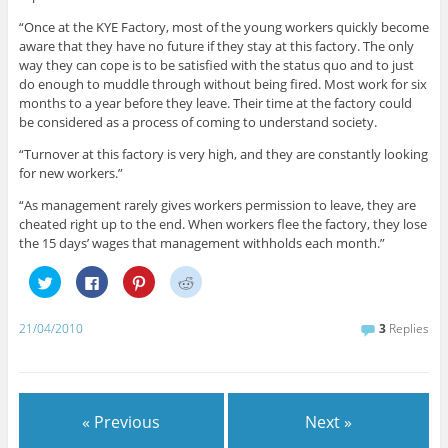
“Once at the KYE Factory, most of the young workers quickly become
aware that they have no future if they stay at this factory. The only
way they can cope is to be satisfied with the status quo and to just
do enough to muddle through without being fired. Most work for six
months to a year before they leave. Their time at the factory could
be considered as a process of coming to understand society.
“Turnover at this factory is very high, and they are constantly looking
for new workers.”
“As management rarely gives workers permission to leave, they are
cheated right up to the end. When workers flee the factory, they lose
the 15 days’ wages that management withholds each month.”
C
C
C
C
l
l
l
l
i
i
i
i
c
c
c
c
k
k
k
k
21/04/2010
3
Replies
t
t
t
t
o
o
o
o
s
s
s
s
h
h
h
h
a
a
a
a
r
r
r
r
e
e
e
e
« Previous
Next »
o
o
o
o
n
n
n
n
T
F
P
R